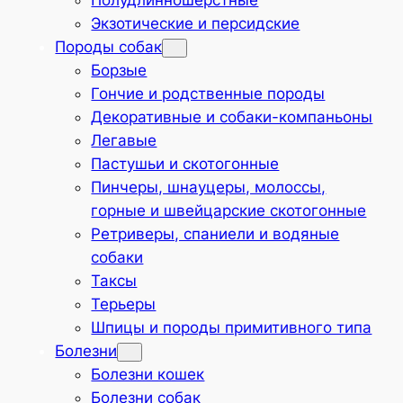
Полудлинношёрстные
Экзотические и персидские
Породы собак
Борзые
Гончие и родственные породы
Декоративные и собаки-компаньоны
Легавые
Пастушьи и скотогонные
Пинчеры, шнауцеры, молоссы,
горные и швейцарские скотогонные
Ретриверы, спаниели и водяные
собаки
Таксы
Терьеры
Шпицы и породы примитивного типа
Болезни
Болезни кошек
Болезни собак