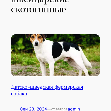
скотогонные
Датско-шведская фермерская
собака
Сен 23, 2024
—
admin
от автора