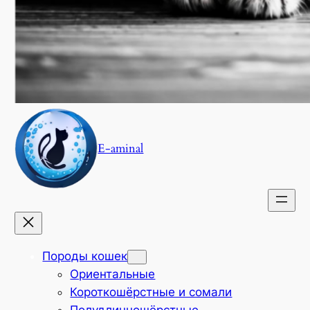
E-aminal
Породы кошек
Ориентальные
Короткошёрстные и сомали