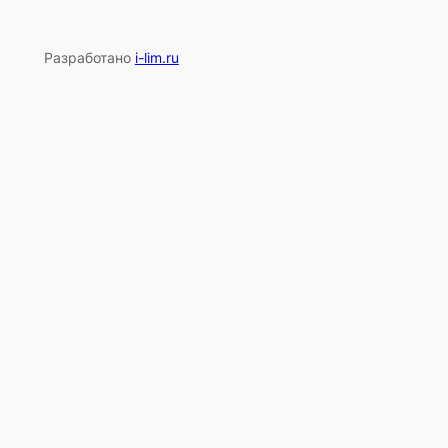
Разработано
i-lim.ru