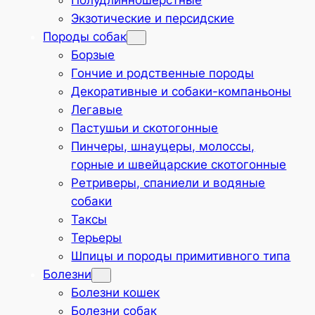
Полудлинношёрстные
Экзотические и персидские
Породы собак
Борзые
Гончие и родственные породы
Декоративные и собаки-компаньоны
Легавые
Пастушьи и скотогонные
Пинчеры, шнауцеры, молоссы,
горные и швейцарские скотогонные
Ретриверы, спаниели и водяные
собаки
Таксы
Терьеры
Шпицы и породы примитивного типа
Болезни
Болезни кошек
Болезни собак