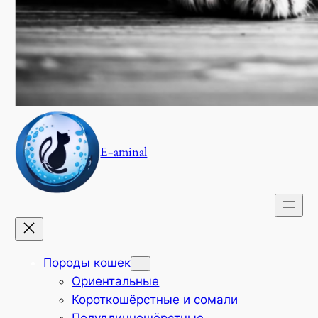
E-aminal
Породы кошек
Ориентальные
Короткошёрстные и сомали