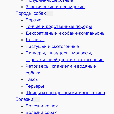
Полудлинношёрстные
Экзотические и персидские
Породы собак
Борзые
Гончие и родственные породы
Декоративные и собаки-компаньоны
Легавые
Пастушьи и скотогонные
Пинчеры, шнауцеры, молоссы,
горные и швейцарские скотогонные
Ретриверы, спаниели и водяные
собаки
Таксы
Терьеры
Шпицы и породы примитивного типа
Болезни
Болезни кошек
Болезни собак