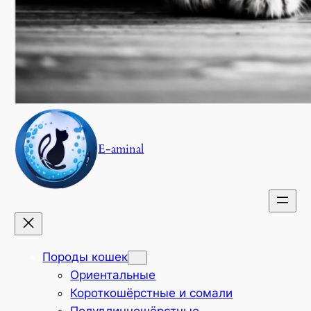
E-aminal
Породы кошек
Ориентальные
Короткошёрстные и сомали