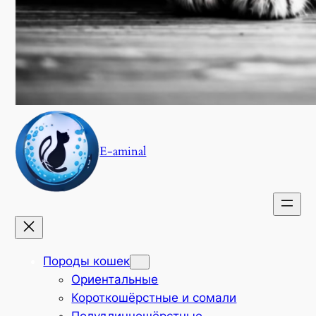
E-aminal
Породы кошек
Ориентальные
Короткошёрстные и сомали