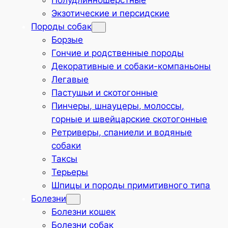
Полудлинношёрстные
Экзотические и персидские
Породы собак
Борзые
Гончие и родственные породы
Декоративные и собаки-компаньоны
Легавые
Пастушьи и скотогонные
Пинчеры, шнауцеры, молоссы,
горные и швейцарские скотогонные
Ретриверы, спаниели и водяные
собаки
Таксы
Терьеры
Шпицы и породы примитивного типа
Болезни
Болезни кошек
Болезни собак