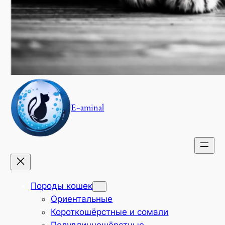
E-aminal
Породы кошек
Ориентальные
Короткошёрстные и сомали