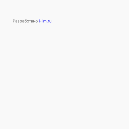
Разработано
i-lim.ru