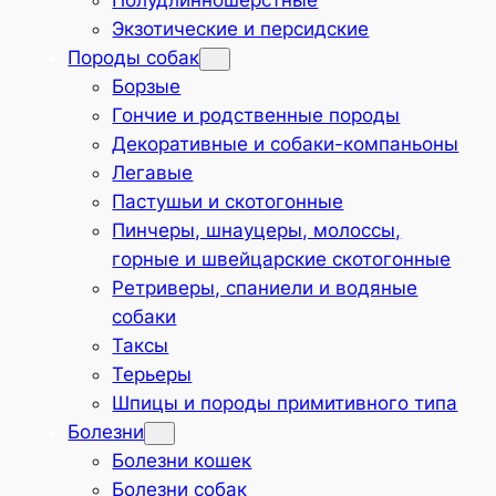
Полудлинношёрстные
Экзотические и персидские
Породы собак
Борзые
Гончие и родственные породы
Декоративные и собаки-компаньоны
Легавые
Пастушьи и скотогонные
Пинчеры, шнауцеры, молоссы,
горные и швейцарские скотогонные
Ретриверы, спаниели и водяные
собаки
Таксы
Терьеры
Шпицы и породы примитивного типа
Болезни
Болезни кошек
Болезни собак