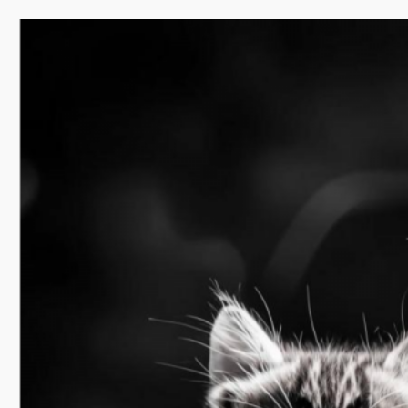
Перейти
к
содержимому