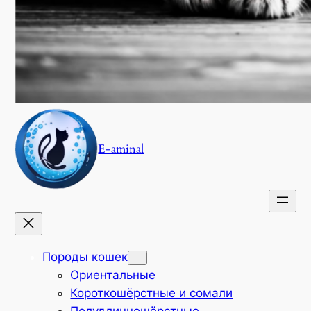
E-aminal
Породы кошек
Ориентальные
Короткошёрстные и сомали