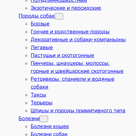
Полудлинношёрстные
Экзотические и персидские
Породы собак
Борзые
Гончие и родственные породы
Декоративные и собаки-компаньоны
Легавые
Пастушьи и скотогонные
Пинчеры, шнауцеры, молоссы,
горные и швейцарские скотогонные
Ретриверы, спаниели и водяные
собаки
Таксы
Терьеры
Шпицы и породы примитивного типа
Болезни
Болезни кошек
Болезни собак