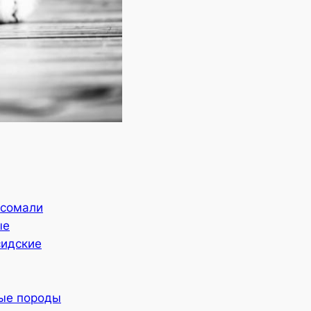
 сомали
ые
сидские
ные породы