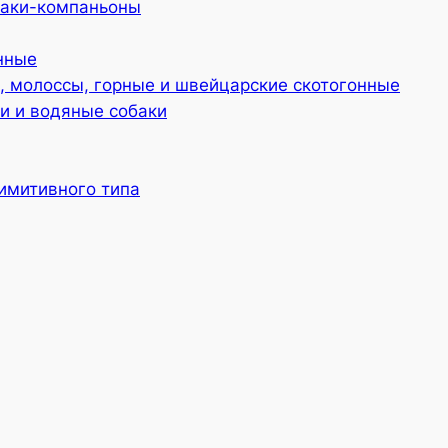
баки-компаньоны
нные
 молоссы, горные и швейцарские скотогонные
и и водяные собаки
имитивного типа