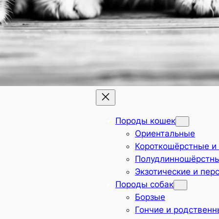
Породы кошек
Ориентальные
Короткошёрстные и
Полудлинношёрстн
Экзотические и пер
Породы собак
Борзые
Гончие и родствен