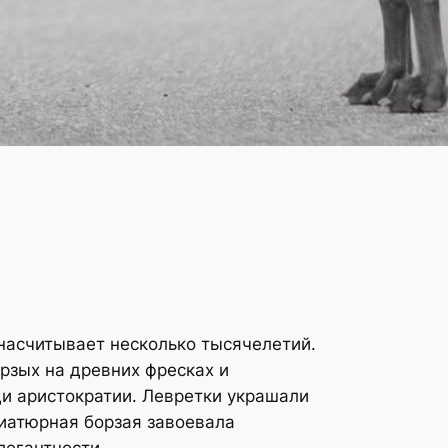
 насчитывает несколько тысячелетий.
рзых на древних фресках и
ди аристократии. Левретки украшали
ниатюрная борзая завоевала