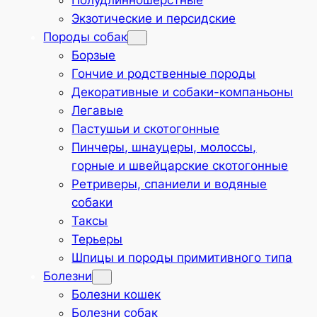
Полудлинношёрстные
Экзотические и персидские
Породы собак
Борзые
Гончие и родственные породы
Декоративные и собаки-компаньоны
Легавые
Пастушьи и скотогонные
Пинчеры, шнауцеры, молоссы,
горные и швейцарские скотогонные
Ретриверы, спаниели и водяные
собаки
Таксы
Терьеры
Шпицы и породы примитивного типа
Болезни
Болезни кошек
Болезни собак