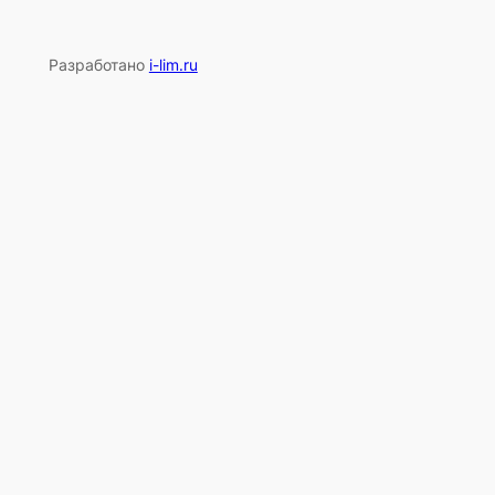
Разработано
i-lim.ru