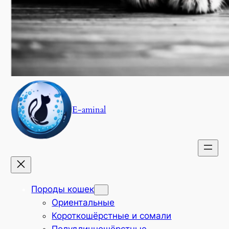
E-aminal
Породы кошек
Ориентальные
Короткошёрстные и сомали