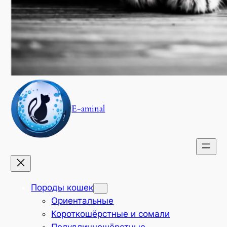
E-aminal
Породы кошек
Ориентальные
Короткошёрстные и сомали