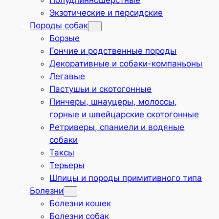
Полудлинношёрстные
Экзотические и персидские
Породы собак
Борзые
Гончие и родственные породы
Декоративные и собаки-компаньоны
Легавые
Пастушьи и скотогонные
Пинчеры, шнауцеры, молоссы,
горные и швейцарские скотогонные
Ретриверы, спаниели и водяные
собаки
Таксы
Терьеры
Шпицы и породы примитивного типа
Болезни
Болезни кошек
Болезни собак