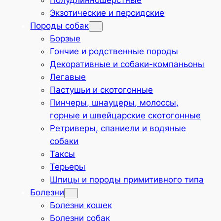
Полудлинношёрстные
Экзотические и персидские
Породы собак
Борзые
Гончие и родственные породы
Декоративные и собаки-компаньоны
Легавые
Пастушьи и скотогонные
Пинчеры, шнауцеры, молоссы,
горные и швейцарские скотогонные
Ретриверы, спаниели и водяные
собаки
Таксы
Терьеры
Шпицы и породы примитивного типа
Болезни
Болезни кошек
Болезни собак