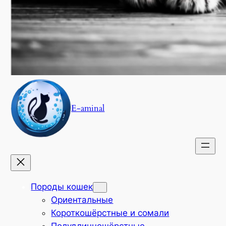
E-aminal
Породы кошек
Ориентальные
Короткошёрстные и сомали