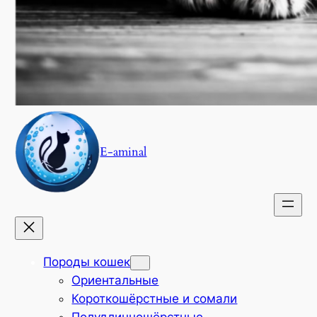
E-aminal
Породы кошек
Ориентальные
Короткошёрстные и сомали