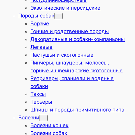
Полудлинношёрстные
Экзотические и персидские
Породы собак
Борзые
Гончие и родственные породы
Декоративные и собаки-компаньоны
Легавые
Пастушьи и скотогонные
Пинчеры, шнауцеры, молоссы,
горные и швейцарские скотогонные
Ретриверы, спаниели и водяные
собаки
Таксы
Терьеры
Шпицы и породы примитивного типа
Болезни
Болезни кошек
Болезни собак