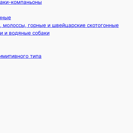
баки-компаньоны
нные
 молоссы, горные и швейцарские скотогонные
и и водяные собаки
имитивного типа