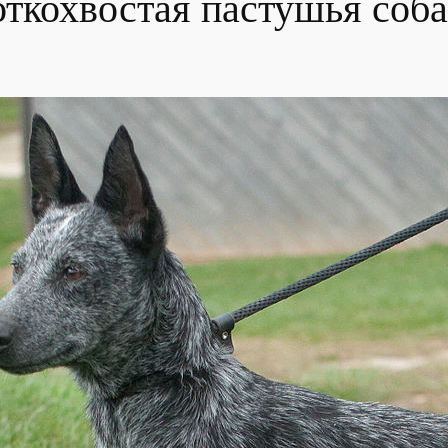
ткохвостая пастушья соба