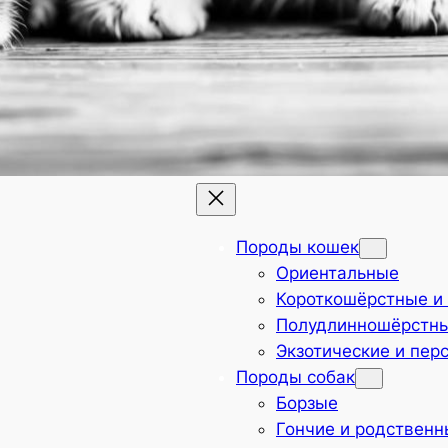
Породы кошек
Ориентальные
Короткошёрстные и
Полудлинношёрстн
Экзотические и пер
Породы собак
Борзые
Гончие и родствен