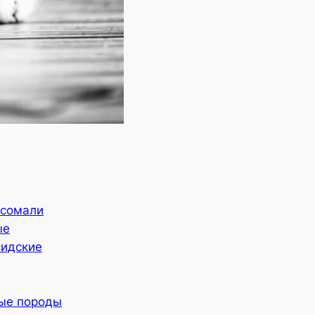
 сомали
ые
сидские
ные породы