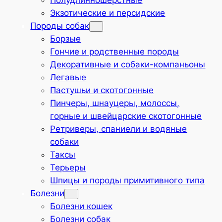
Полудлинношёрстные
Экзотические и персидские
Породы собак
Борзые
Гончие и родственные породы
Декоративные и собаки-компаньоны
Легавые
Пастушьи и скотогонные
Пинчеры, шнауцеры, молоссы,
горные и швейцарские скотогонные
Ретриверы, спаниели и водяные
собаки
Таксы
Терьеры
Шпицы и породы примитивного типа
Болезни
Болезни кошек
Болезни собак