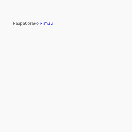
Разработано
i-lim.ru