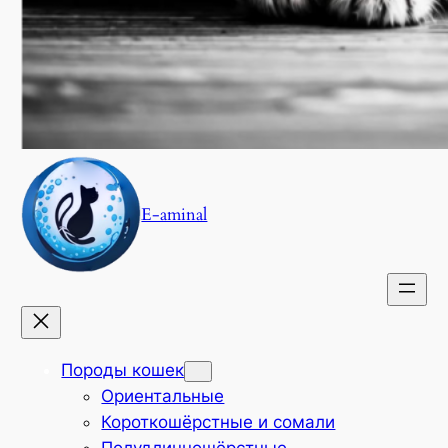
E-aminal
Породы кошек
Ориентальные
Короткошёрстные и сомали