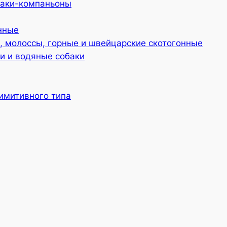
баки-компаньоны
нные
 молоссы, горные и швейцарские скотогонные
и и водяные собаки
имитивного типа