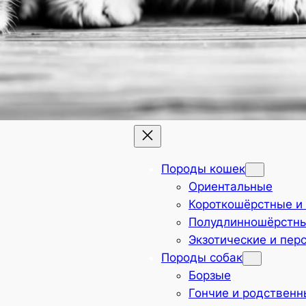
Породы кошек
Ориентальные
Короткошёрстные и
Полудлинношёрстн
Экзотические и пер
Породы собак
Борзые
Гончие и родствен