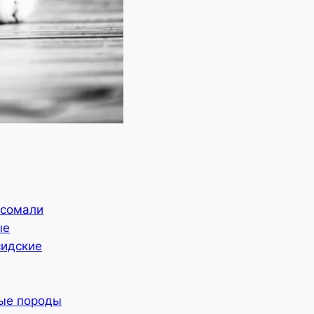
 сомали
ые
сидские
ные породы