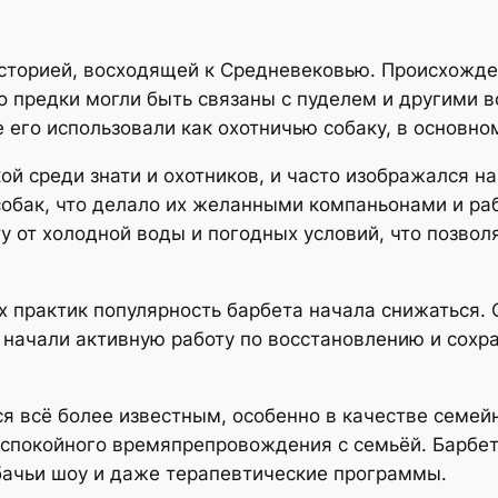
историей, восходящей к Средневековью. Происхожде
 его предки могли быть связаны с пуделем и другим
 его использовали как охотничью собаку, в основно
ой среди знати и охотников, и часто изображался н
обак, что делало их желанными компаньонами и ра
ту от холодной воды и погодных условий, что позвол
х практик популярность барбета начала снижаться. О
ы начали активную работу по восстановлению и сохр
я всё более известным, особенно в качестве семейн
я спокойного времяпрепровождения с семьёй. Барбе
бачьи шоу и даже терапевтические программы.